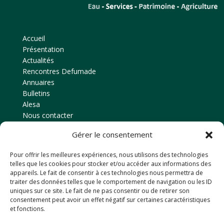
Accueil
Présentation
Actualités
Rencontres Defumade
Annuaires
Bulletins
Alesa
Nous contacter
Gérer le consentement
Contact
Pour offrir les meilleures expériences, nous utilisons des technologies
Amicale des anciens élèves
telles que les cookies pour stocker et/ou accéder aux informations des
EPLEFPA d’Ahun
appareils. Le fait de consentir à ces technologies nous permettra de
traiter des données telles que le comportement de navigation ou les ID
Le Chaussadis
uniques sur ce site. Le fait de ne pas consentir ou de retirer son
23150
AHUN
consentement peut avoir un effet négatif sur certaines caractéristiques
et fonctions.
Tél: 05 55 81 48 80