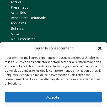
Accueil
Présentation
Actualités
Rencontres Defumade
Annuaires
Bulletins
Alesa
Nous contacter
Gérer le consentement
Contact
Pour offrir les meilleures expériences, nous utilisons des technologies
Amicale des anciens élèves
telles que les cookies pour stocker et/ou accéder aux informations des
EPLEFPA d’Ahun
appareils. Le fait de consentir à ces technologies nous permettra de
traiter des données telles que le comportement de navigation ou les ID
Le Chaussadis
uniques sur ce site. Le fait de ne pas consentir ou de retirer son
23150
AHUN
consentement peut avoir un effet négatif sur certaines caractéristiques
et fonctions.
Tél: 05 55 81 48 80
Email : anciensdahun@hotmail.fr
Accepter
Retrouvez-nous sur Facebook