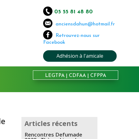
05 55 81 48 80
anciensdahun@hotmail.fr
Retrouvez-nous sur
Facebook
Adhésion à l'amicale
LEGTPA
|
CDFAA
|
CFPPA
de
Articles récents
Rencontres Defumade