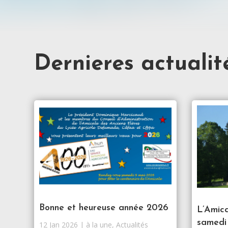
Dernieres actualit
Bonne et heureuse année 2026
L’Amica
samedi
12 Jan 2026
|
à la une
,
Actualités