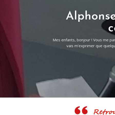
Centenair
Découvrez le programme, et renvoyez 
dansant. Partagez l'information 
Retrouv