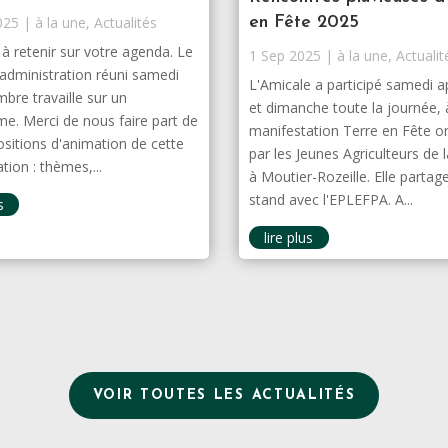
en Fête 2025
025
|
à la une
,
Actualités
à retenir sur votre agenda. Le
1 Sep 2025
|
à la une
,
Actualit
'administration réuni samedi
L'Amicale a participé samedi a
bre travaille sur un
et dimanche toute la journée, 
e. Merci de nous faire part de
manifestation Terre en Fête o
sitions d'animation de cette
par les Jeunes Agriculteurs de 
tion : thèmes,...
à Moutier-Rozeille. Elle partag
stand avec l'EPLEFPA. A...
s
lire plus
VOIR TOUTES LES ACTUALITÉS