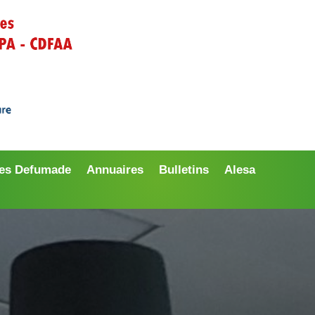
es Defumade
Annuaires
Bulletins
Alesa