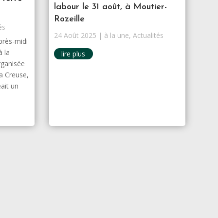
labour le 31 août, à Moutier-
Rozeille
és
24 Août 2025
|
à la une
,
Actualités
près-midi
à la
lire plus
rganisée
la Creuse,
eait un