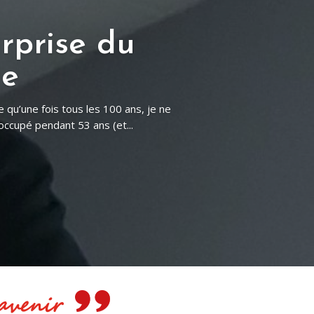
9 mai 2026
ription pour l'après-midi et le dîner
, Amicalement, pour le Conseil...
e avenir