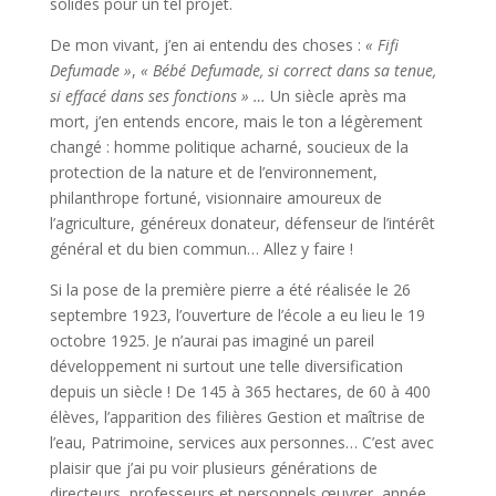
solides pour un tel projet.
De mon vivant, j’en ai entendu des choses :
« Fifi
Defumade »
,
« Bébé Defumade, si correct dans sa tenue,
si effacé dans ses fonctions » …
Un siècle après ma
mort, j’en entends encore, mais le ton a légèrement
changé : homme politique acharné, soucieux de la
protection de la nature et de l’environnement,
philanthrope fortuné, visionnaire amoureux de
l’agriculture, généreux donateur, défenseur de l’intérêt
général et du bien commun… Allez y faire !
Si la pose de la première pierre a été réalisée le 26
septembre 1923, l’ouverture de l’école a eu lieu le 19
octobre 1925. Je n’aurai pas imaginé un pareil
développement ni surtout une telle diversification
depuis un siècle ! De 145 à 365 hectares, de 60 à 400
élèves, l’apparition des filières Gestion et maîtrise de
l’eau, Patrimoine, services aux personnes… C’est avec
plaisir que j’ai pu voir plusieurs générations de
directeurs, professeurs et personnels œuvrer, année