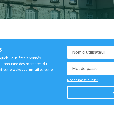
s
squels vous êtes abonnés
U l’annuaire des membres du
ant votre
adresse email
et votre
Mot de passe oublié?