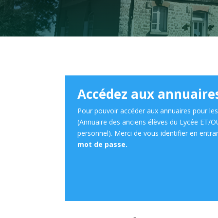
Accédez aux annuaire
Pour pouvoir accéder aux annuaires pour le
(Annuaire des anciens élèves du Lycée ET/O
personnel). Merci de vous identifier en entr
mot de passe.