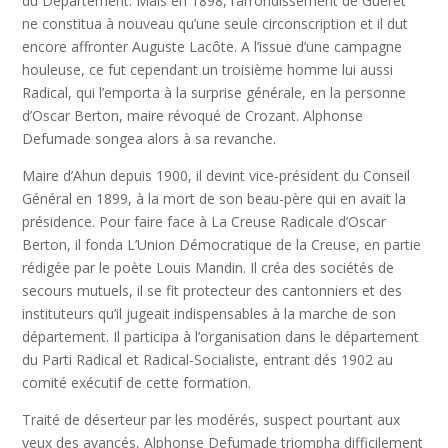
du Département. Mais en 1898, l’arrondissement de Guéret
ne constitua à nouveau qu’une seule circonscription et il dut
encore affronter Auguste Lacôte. A l’issue d’une campagne
houleuse, ce fut cependant un troisième homme lui aussi
Radical, qui l’emporta à la surprise générale, en la personne
d’Oscar Berton, maire révoqué de Crozant. Alphonse
Defumade songea alors à sa revanche.
Maire d’Ahun depuis 1900, il devint vice-président du Conseil
Général en 1899, à la mort de son beau-père qui en avait la
présidence. Pour faire face à La Creuse Radicale d’Oscar
Berton, il fonda L’Union Démocratique de la Creuse, en partie
rédigée par le poète Louis Mandin. Il créa des sociétés de
secours mutuels, il se fit protecteur des cantonniers et des
instituteurs qu’il jugeait indispensables à la marche de son
département. Il participa à l’organisation dans le département
du Parti Radical et Radical-Socialiste, entrant dés 1902 au
comité exécutif de cette formation.
Traité de déserteur par les modérés, suspect pourtant aux
yeux des avancés, Alphonse Defumade triompha difficilement