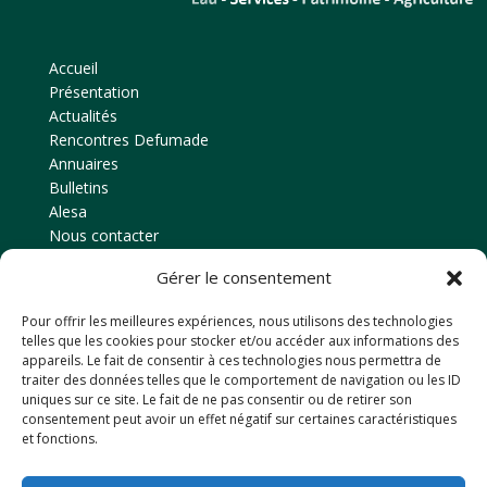
Accueil
Présentation
Actualités
Rencontres Defumade
Annuaires
Bulletins
Alesa
Nous contacter
Gérer le consentement
Contact
Pour offrir les meilleures expériences, nous utilisons des technologies
Amicale des anciens élèves
telles que les cookies pour stocker et/ou accéder aux informations des
EPLEFPA d’Ahun
appareils. Le fait de consentir à ces technologies nous permettra de
traiter des données telles que le comportement de navigation ou les ID
Le Chaussadis
uniques sur ce site. Le fait de ne pas consentir ou de retirer son
23150
AHUN
consentement peut avoir un effet négatif sur certaines caractéristiques
et fonctions.
Tél: 05 55 81 48 80
Email : anciensdahun@hotmail.fr