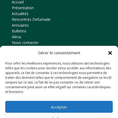
Accueil
Présentation
Actualités
Rencontres Defumade
Annuaires
Bulletins
Alesa
Nous contacter
Gérer le consentement
Contact
Pour offrir les meilleures expériences, nous utilisons des technologies
Amicale des anciens élèves
telles que les cookies pour stocker et/ou accéder aux informations des
EPLEFPA d’Ahun
appareils. Le fait de consentir à ces technologies nous permettra de
traiter des données telles que le comportement de navigation ou les ID
Le Chaussadis
uniques sur ce site. Le fait de ne pas consentir ou de retirer son
23150
AHUN
consentement peut avoir un effet négatif sur certaines caractéristiques
et fonctions.
Tél: 05 55 81 48 80
Email : anciensdahun@hotmail.fr
Accepter
Retrouvez-nous sur Facebook