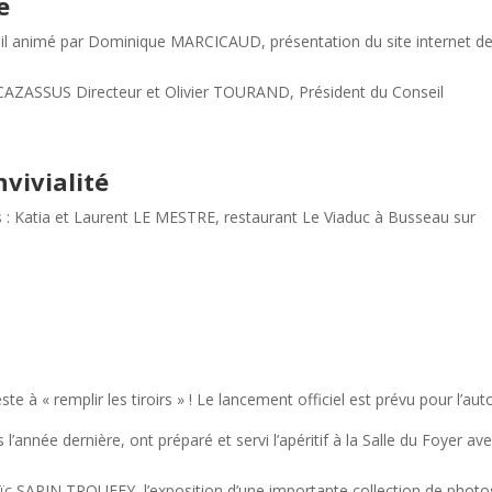
e
vail animé par Dominique MARCICAUD, présentation du site internet d
ic CAZASSUS Directeur et Olivier TOURAND, Président du Conseil
nvivialité
rs : Katia et Laurent LE MESTRE, restaurant Le Viaduc à Busseau sur
ste à « remplir les tiroirs » ! Le lancement officiel est prévu pour l’au
’année dernière, ont préparé et servi l’apéritif à la Salle du Foyer av
Loïc SAPIN TROUFFY, l’exposition d’une importante collection de photo