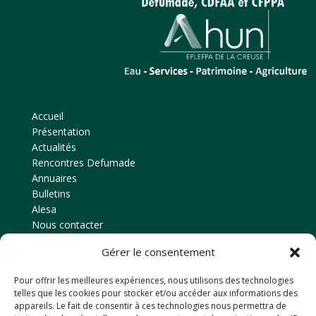
Accueil
Présentation
Actualités
Rencontres Defumade
Annuaires
Bulletins
Alesa
Nous contacter
Gérer le consentement
Contact
Pour offrir les meilleures expériences, nous utilisons des technologies
Amicale des anciens élèves
telles que les cookies pour stocker et/ou accéder aux informations des
EPLEFPA d’Ahun
appareils. Le fait de consentir à ces technologies nous permettra de