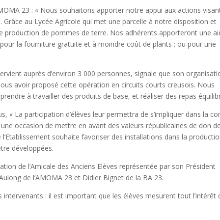
AMOMA 23 : « Nous souhaitons apporter notre appui aux actions visan
. Grâce au Lycée Agricole qui met une parcelle à notre disposition et
 une production de pommes de terre. Nos adhérents apporteront une a
 pour la fourniture gratuite et à moindre coût de plants ; ou pour une
intervient auprès d’environ 3 000 personnes, signale que son organisati
ous avoir proposé cette opération en circuits courts creusois. Nous
pprendre à travailler des produits de base, et réaliser des repas équilib
s, « La participation d’élèves leur permettra de s’impliquer dans la co
si une occasion de mettre en avant des valeurs républicaines de don de
e l’Etablissement souhaite favoriser des installations dans la producti
être développées.
ipation de l’Amicale des Anciens Elèves représentée par son Président
Aulong de l’AMOMA 23 et Didier Bignet de la BA 23.
 intervenants : il est important que les élèves mesurent tout l’intérêt 