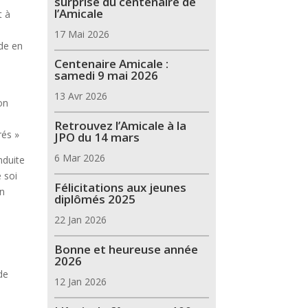
surprise du centenaire de
l’Amicale
t à
17 Mai 2026
ide en
Centenaire Amicale :
samedi 9 mai 2026
13 Avr 2026
on
Retrouvez l’Amicale à la
rés »
JPO du 14 mars
6 Mar 2026
nduite
 soi
Félicitations aux jeunes
on
diplômés 2025
22 Jan 2026
Bonne et heureuse année
2026
de
12 Jan 2026