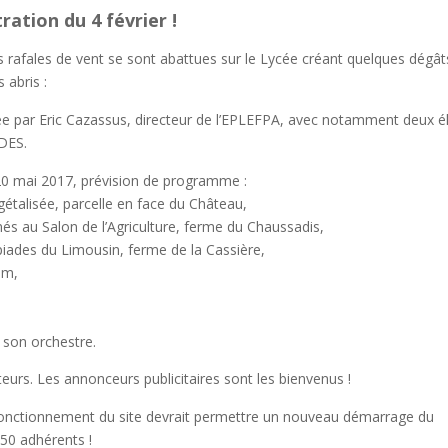
ation du 4 février !
es rafales de vent se sont abattues sur le Lycée créant quelques dégât
 abris :
e par Eric Cazassus, directeur de l’EPLEFPA, avec notamment deux é
ADES.
0 mai 2017, prévision de programme :
gétalisée, parcelle en face du Château,
és au Salon de l’Agriculture, ferme du Chaussadis,
npiades du Limousin, ferme de la Cassière,
um,
t son orchestre.
teurs. Les annonceurs publicitaires sont les bienvenus !
onctionnement du site devrait permettre un nouveau démarrage du
150 adhérents !