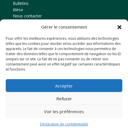
Bulletins
Alesa
Nous contacter
Gérer le consentement
Contact
Pour offrir les meilleures expériences, nous utilisons des technologies
Amicale des anciens élèves
telles que les cookies pour stocker et/ou accéder aux informations des
EPLEFPA d’Ahun
appareils. Le fait de consentir à ces technologies nous permettra de
traiter des données telles que le comportement de navigation ou les ID
Le Chaussadis
uniques sur ce site. Le fait de ne pas consentir ou de retirer son
23150
AHUN
consentement peut avoir un effet négatif sur certaines caractéristiques
et fonctions.
Tél: 05 55 81 48 80
Email : anciensdahun@hotmail.fr
Accepter
Retrouvez-nous sur Facebook
Refuser
Voir les préférences
Réalisation 2024 – Cybernettic,
Stratégie web et
création de sites internet
Déclaration de confidentialité