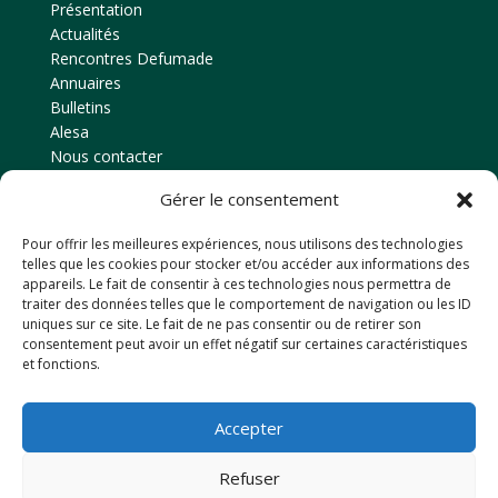
Présentation
Actualités
Rencontres Defumade
Annuaires
Bulletins
Alesa
Nous contacter
Gérer le consentement
Contact
Pour offrir les meilleures expériences, nous utilisons des technologies
Amicale des anciens élèves
telles que les cookies pour stocker et/ou accéder aux informations des
EPLEFPA d’Ahun
appareils. Le fait de consentir à ces technologies nous permettra de
traiter des données telles que le comportement de navigation ou les ID
Le Chaussadis
uniques sur ce site. Le fait de ne pas consentir ou de retirer son
23150
AHUN
consentement peut avoir un effet négatif sur certaines caractéristiques
et fonctions.
Tél: 05 55 81 48 80
Email : anciensdahun@hotmail.fr
Accepter
Retrouvez-nous sur Facebook
Refuser