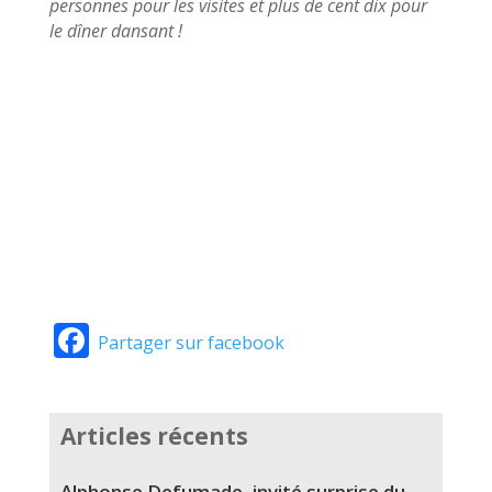
personnes pour les visites et plus de cent dix pour
le dîner dansant !
Facebook
Partager sur facebook
Articles récents
Alphonse Defumade, invité surprise du