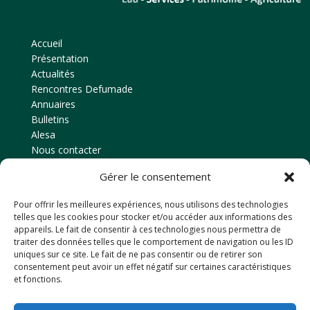
Accueil
Présentation
Actualités
Rencontres Defumade
Annuaires
Bulletins
Alesa
Nous contacter
Gérer le consentement
Contact
Pour offrir les meilleures expériences, nous utilisons des technologies
Amicale des anciens élèves
telles que les cookies pour stocker et/ou accéder aux informations des
EPLEFPA d’Ahun
appareils. Le fait de consentir à ces technologies nous permettra de
traiter des données telles que le comportement de navigation ou les ID
Le Chaussadis
uniques sur ce site. Le fait de ne pas consentir ou de retirer son
23150
AHUN
consentement peut avoir un effet négatif sur certaines caractéristiques
et fonctions.
Tél: 05 55 81 48 80
Email : anciensdahun@hotmail.fr