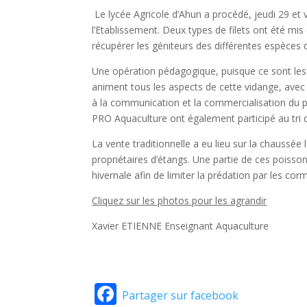
Le lycée Agricole d’Ahun a procédé, jeudi 29 et 
l’Etablissement. Deux types de filets ont été mi
récupérer les géniteurs des différentes espèces 
Une opération pédagogique, puisque ce sont les
animent tous les aspects de cette vidange, av
à la communication et la commercialisation du pr
PRO Aquaculture ont également participé au tri 
La vente traditionnelle a eu lieu sur la chaussé
propriétaires d’étangs. Une partie de ces poisso
hivernale afin de limiter la prédation par les cor
Cliquez sur les photos pour les agrandir
Xavier ETIENNE Enseignant Aquaculture
Facebook
Partager sur facebook