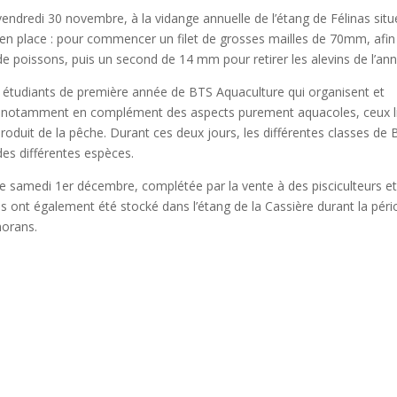
vendredi 30 novembre, à la vidange annuelle de l’étang de Félinas situ
s en place : pour commencer un filet de grosses mailles de 70mm, afin
de poissons, puis un second de 14 mm pour retirer les alevins de l’an
 étudiants de première année de BTS Aquaculture qui organisent et
ec notamment en complément des aspects purement aquacoles, ceux l
oduit de la pêche. Durant ces deux jours, les différentes classes de
des différentes espèces.
e le samedi 1er décembre, complétée par la vente à des pisciculteurs e
ns ont également été stocké dans l’étang de la Cassière durant la pér
morans.