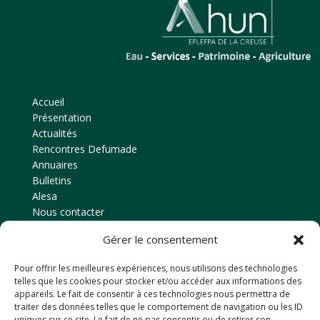
Accueil
Présentation
Actualités
Rencontres Defumade
Annuaires
Bulletins
Alesa
Nous contacter
Gérer le consentement
Contact
Pour offrir les meilleures expériences, nous utilisons des technologies
Amicale des anciens élèves
telles que les cookies pour stocker et/ou accéder aux informations des
EPLEFPA d’Ahun
appareils. Le fait de consentir à ces technologies nous permettra de
traiter des données telles que le comportement de navigation ou les ID
Le Chaussadis
uniques sur ce site. Le fait de ne pas consentir ou de retirer son