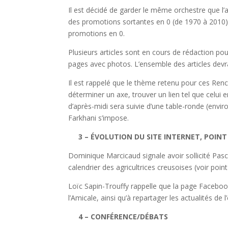
Il est décidé de garder le même orchestre que l’a
des promotions sortantes en 0 (de 1970 à 2010),
promotions en 0.
Plusieurs articles sont en cours de rédaction pour
pages avec photos. L’ensemble des articles devra 
Il est rappelé que le thème retenu pour ces Renc
déterminer un axe, trouver un lien tel que celui e
d’après-midi sera suivie d’une table-ronde (env
Farkhani s’impose.
3 – ÉVOLUTION DU SITE INTERNET, POINT
Dominique Marcicaud signale avoir sollicité Pas
calendrier des agricultrices creusoises (voir point
Loïc Sapin-Trouffy rappelle que la page Facebook 
l’Amicale, ainsi qu’à repartager les actualités de
4 – CONFÉRENCE/DÉBATS