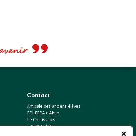
e avenir
Contact
Amicale des anciens élèves
EPLEFPA d’Ahun
Le Chaussadis
23150
AHUN
Tél: 05 55 81 48 80