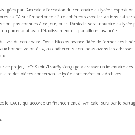
isagées par l’Amicale à l’occasion du centenaire du lycée : exposition, 
res du CA sur l’importance d’être cohérents avec les actions qui ser
 sont pas connues à ce jour, aussi l’Amicale sera tributaire du lycée 
’un partenariat avec l’établissement est par ailleurs avancée.
on du livre du centenaire. Denis Nicolas avance l’idée de former des bin
 « aux bonnes volontés », aux adhérents dont nous avons les adresses 
ux.
our ce projet, Loïc Sapin-Trouffy s’engage à dresser un inventaire des
ventaire des pièces concernant le lycée conservées aux Archives
ec le CACF, qui accorde un financement à l’Amicale, suivi par le parta
*