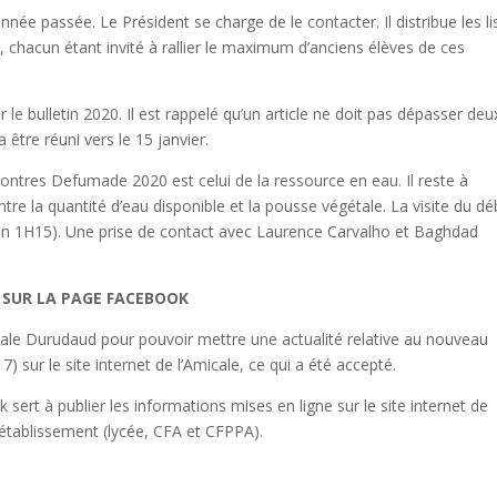
nnée passée. Le Président se charge de le contacter. Il distribue les li
 chacun étant invité à rallier le maximum d’anciens élèves de ces
 le bulletin 2020. Il est rappelé qu’un article ne doit pas dépasser deu
être réuni vers le 15 janvier.
ontres Defumade 2020 est celui de la ressource en eau. Il reste à
ntre la quantité d’eau disponible et la pousse végétale. La visite du dé
iron 1H15). Une prise de contact avec Laurence Carvalho et Baghdad
 SUR LA PAGE FACEBOOK
cale Durudaud pour pouvoir mettre une actualité relative au nouveau
 7) sur le site internet de l’Amicale, ce qui a été accepté.
sert à publier les informations mises en ligne sur le site internet de
 l’établissement (lycée, CFA et CFPPA).