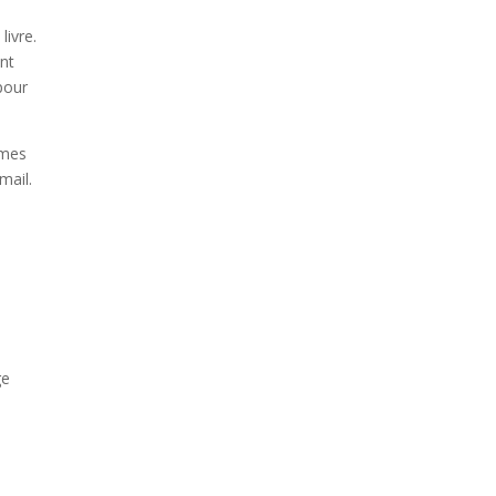
livre.
ont
pour
ômes
mail.
ge