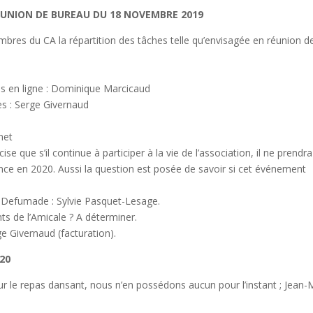
ÉUNION DE BUREAU DU 18 NOVEMBRE 2019
bres du CA la répartition des tâches telle qu’envisagée en réunion d
mis en ligne : Dominique Marcicaud
es : Serge Givernaud
net
se que s’il continue à participer à la vie de l’association, il ne prendr
ce en 2020. Aussi la question est posée de savoir si cet événement
s Defumade : Sylvie Pasquet-Lesage.
s de l’Amicale ? A déterminer.
rge Givernaud (facturation).
20
ur le repas dansant, nous n’en possédons aucun pour l’instant ; Jean-