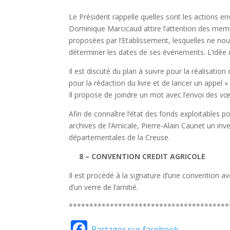
Le Président rappelle quelles sont les actions env
Dominique Marcicaud attire l’attention des memb
proposées par l’Etablissement, lesquelles ne nous
déterminer les dates de ses événements. L’idée d
Il est discuté du plan à suivre pour la réalisati
pour la rédaction du livre et de lancer un appel
Il propose de joindre un mot avec l’envoi des vœ
Afin de connaître l’état des fonds exploitables p
archives de l’Amicale, Pierre-Alain Caunet un in
départementales de la Creuse.
8 – CONVENTION CREDIT AGRICOLE
Il est procédé à la signature d’une convention av
d’un verre de l’amitié.
***************************************
Facebook
Partager sur facebook