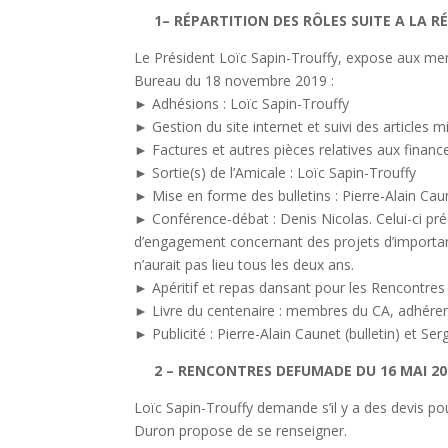
1– RÉPARTITION DES RÔLES SUITE A LA R
Le Président Loïc Sapin-Trouffy, expose aux mem
Bureau du 18 novembre 2019 :
► Adhésions : Loïc Sapin-Trouffy
► Gestion du site internet et suivi des articles 
► Factures et autres pièces relatives aux financ
► Sortie(s) de l’Amicale : Loïc Sapin-Trouffy
► Mise en forme des bulletins : Pierre-Alain Cau
► Conférence-débat : Denis Nicolas. Celui-ci préci
d’engagement concernant des projets d’importan
n’aurait pas lieu tous les deux ans.
► Apéritif et repas dansant pour les Rencontre
► Livre du centenaire : membres du CA, adhérent
► Publicité : Pierre-Alain Caunet (bulletin) et Se
2 – RENCONTRES DEFUMADE DU 16 MAI 20
Loïc Sapin-Trouffy demande s’il y a des devis po
Duron propose de se renseigner.