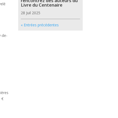
rencontrez des auteurs du
velé
Livre du Centenaire
28 Juil 2025
« Entrées précédentes
y-de-
mières
0 €