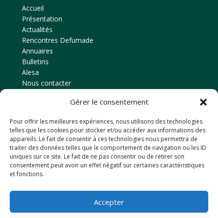
Accueil
Présentation
Actualités
Rencontres Defumade
Annuaires
Bulletins
Alesa
Nous contacter
Gérer le consentement
Contact
Pour offrir les meilleures expériences, nous utilisons des technologies
Amicale des anciens élèves
telles que les cookies pour stocker et/ou accéder aux informations des
EPLEFPA d’Ahun
appareils. Le fait de consentir à ces technologies nous permettra de
traiter des données telles que le comportement de navigation ou les ID
Le Chaussadis
uniques sur ce site. Le fait de ne pas consentir ou de retirer son
23150
AHUN
consentement peut avoir un effet négatif sur certaines caractéristiques
et fonctions.
Tél: 05 55 81 48 80
Email : anciensdahun@hotmail.fr
Accepter
Retrouvez-nous sur Facebook