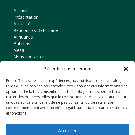
Accueil
Présentation
Actualités
Rencontres Defumade
Annuaires
Bulletins
Alesa
Nous contacter
Gérer le consentement
Contact
Pour offrir les meilleures expériences, nous utilisons des technologies
Amicale des anciens élèves
telles que les cookies pour stocker et/ou accéder aux informations des
EPLEFPA d’Ahun
appareils. Le fait de consentir à ces technologies nous permettra de
traiter des données telles que le comportement de navigation ou les ID
Le Chaussadis
uniques sur ce site. Le fait de ne pas consentir ou de retirer son
23150
AHUN
consentement peut avoir un effet négatif sur certaines caractéristiques
et fonctions.
Tél: 05 55 81 48 80
Email : anciensdahun@hotmail.fr
Accepter
Retrouvez-nous sur Facebook