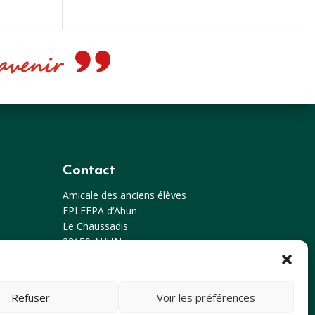
e avenir
Contact
Amicale des anciens élèves
EPLEFPA d’Ahun
Le Chaussadis
23150
AHUN
Tél: 05 55 81 48 80
Email : anciensdahun@hotmail.fr
Refuser
Voir les préférences
Retrouvez-nous sur Facebook