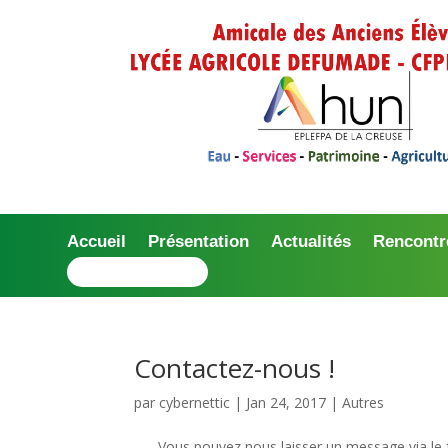
Accueil
Présentation
Actualités
Rencontr
Nous contacter
Contactez-nous !
par
cybernettic
|
Jan 24, 2017
|
Autres
—- Vous pouvez nous laisser un message via le fo