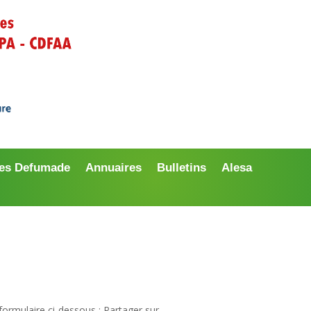
es Defumade
Annuaires
Bulletins
Alesa
rmulaire ci-dessous : Partager sur...